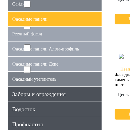
Сайдинг
Неаполь
0
Фасадные панели
Скалистый камень
Реечный фасад
0
Фасадные панели Альта-профиль
Туф
0
Фасадные панели Деке
Фасадн
Фагот
Фасадный утеплитель
камень
0
цвет
Заборы и ограждения
Цена:
Водосток
Профнастил