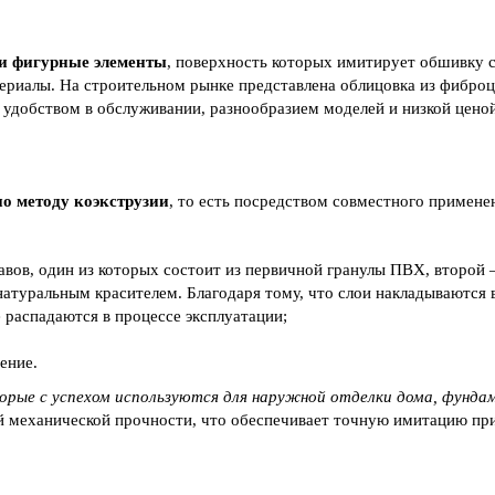
и фигурные элементы
, поверхность которых имитирует обшивку с
териалы. На строительном рынке представлена облицовка из фиброц
, удобством в обслуживании, разнообразием моделей и низкой ценой
о методу коэкструзии
, то есть посредством совместного примене
вов, один из которых состоит из первичной гранулы ПВХ, второй 
туральным красителем. Благодаря тому, что слои накладываются в
 распадаются в процессе эксплуатации;
ение.
торые с успехом используются для наружной отделки дома, фунда
ой механической прочности, что обеспечивает точную имитацию пр