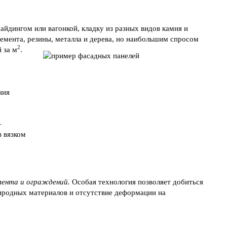
айдингом или вагонкой, кладку из разных видов камня и
емента, резины, металла и дерева, но наибольшим спросом
2
 за м
.
ния
–
 вязком
мента и ограждений.
Особая технология позволяет добиться
иродных материалов и отсутствие деформации на