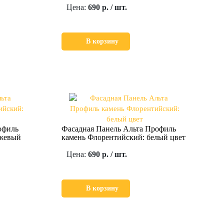
Цена:
690 р. / шт.
В корзину
офиль
Фасадная Панель Альта Профиль
ежевый
камень Флорентийский: белый цвет
Цена:
690 р. / шт.
В корзину