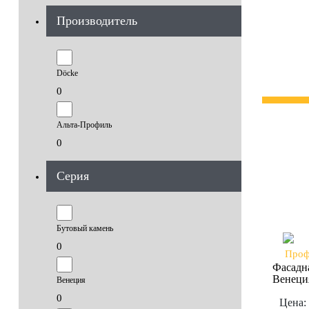
Производитель
Döcke
0
Альта-Профиль
0
Серия
Бутовый камень
0
Фасадн
Венеци
Венеция
0
Цена: