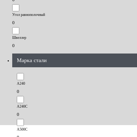
Угол равнополочный
0
Швеллер
0
Марка стали
А240
0
А240С
0
А500С