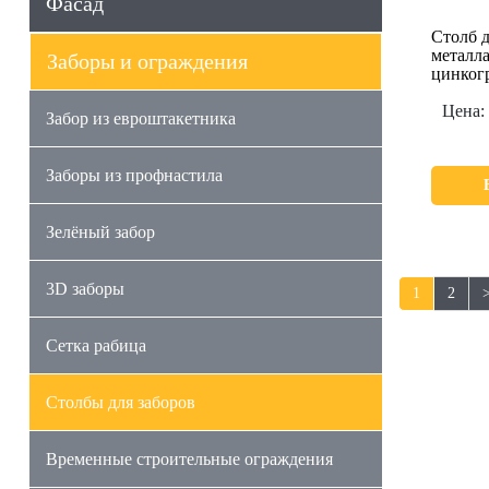
Фасад
Столб д
металла
Заборы и ограждения
цинкогр
Цена:
Забор из евроштакетника
Заборы из профнастила
Зелёный забор
3D заборы
1
2
Сетка рабица
Столбы для заборов
Временные строительные ограждения