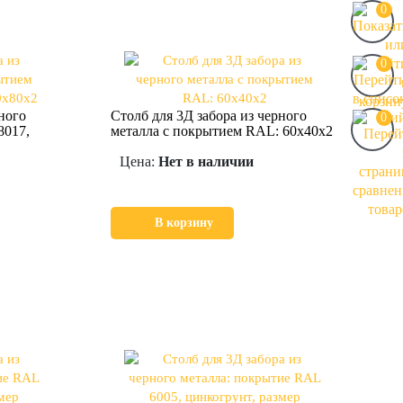
0
0
ного
Столб для 3Д забора из черного
0
8017,
металла с покрытием RAL: 60х40х2
Цена:
Нет в наличии
В корзину