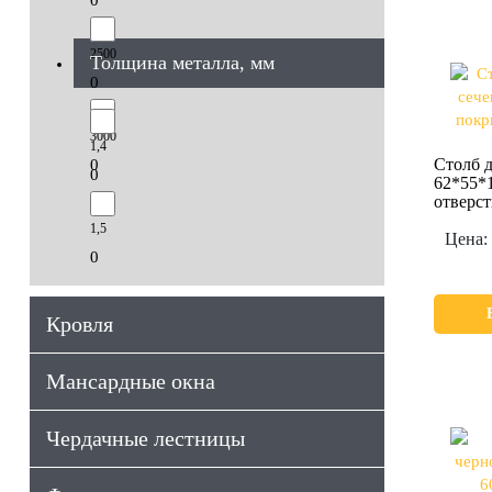
2500
Толщина металла, мм
0
3000
1,4
Столб д
0
0
62*55*1
отверст
1,5
Цена:
0
Кровля
Мансардные окна
Чердачные лестницы