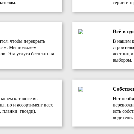
ателям.
серии и п
Всё в од
ится, чтобы перекрыть
В нашем к
ерам. Мы поможем
строитель
ов. Эта услуга бесплатная
лестниц и
выбором.
Собстве
 нашем каталоге вы
Нет необх
лы, но и ассортимент всех
перевозки
 планки, гвозди).
есть собс
водители.