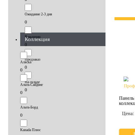
Ожидание 2-3 дня
0
В наличии
Коллекция
0
Предзаказ
Аляска
0
0
На складе
Альта-Сайдинг
0
0
Панель
коллекц
Альта-Борд
Цена:
0
Kanada Плюс