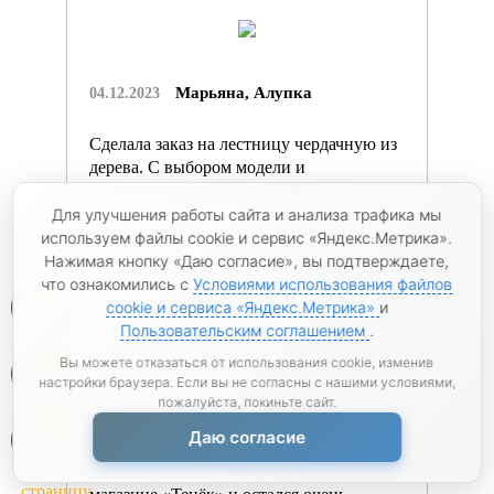
Марьяна, Алупка
04.12.2023
Сделала заказ на лестницу чердачную из
дерева. С выбором модели и
подходящего размера под мой...
Для улучшения работы сайта и анализа трафика мы
используем файлы cookie и сервис «Яндекс.Метрика».
Нажимая кнопку «Даю согласие», вы подтверждаете,
что ознакомились с
Условиями использования файлов
0
cookie и сервиса «Яндекс.Метрика»
и
Пользовательским соглашением
.
0
Вы можете отказаться от использования cookie, изменив
настройки браузера. Если вы не согласны с нашими условиями,
пожалуйста, покиньте сайт.
Лев, г. Красноперекопск
01.12.2023
0
Даю согласие
Недавно я заказал битумную черепицу в