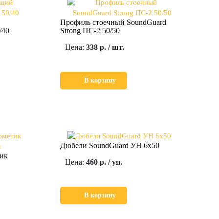
Профиль стоечный SoundGuard
/40
Strong ПС-2 50/50
Цена:
338 р. / шт.
В корзину
Дюбели SoundGuard УН 6х50
тик
Цена:
460 р. / уп.
В корзину