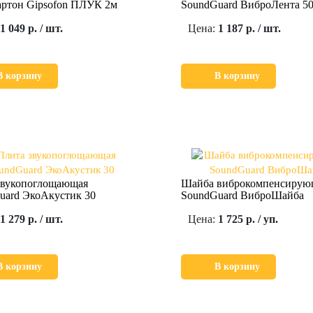
артон Gipsofon ПЛУК 2м
SoundGuard ВиброЛента 5
1 049 р. / шт.
Цена:
1 187 р. / шт.
В корзину
В корзину
звукопоглощающая
Шайба виброкомпенсирую
uard ЭкоАкустик 30
SoundGuard ВиброШайба
1 279 р. / шт.
Цена:
1 725 р. / уп.
В корзину
В корзину