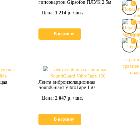
0
гипсокартон Gipsofon ПЛУК 2,5м
0
Цена:
1 214 р. / шт.
0
В корзину
0
щая
Лента виброизоляционная
SoundGuard VibroTape 150
Цена:
2 047 р. / шт.
В корзину