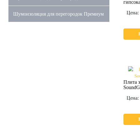
гипсок
Цена:
Шумоизоляция для перегородок Премиум
Плита 
SoundG
Цена: