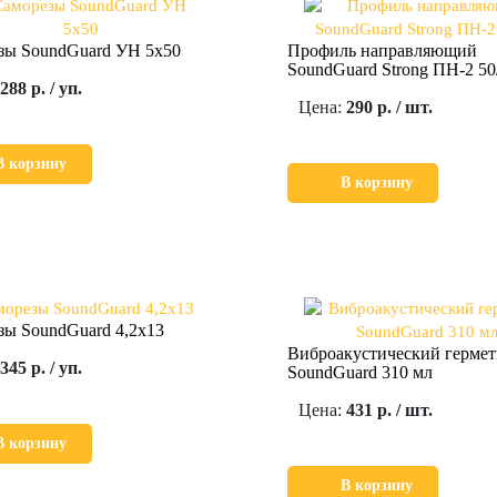
зы SoundGuard УН 5х50
Профиль направляющий
SoundGuard Strong ПН-2 50
288 р. / уп.
Цена:
290 р. / шт.
В корзину
В корзину
зы SoundGuard 4,2х13
Виброакустический герме
345 р. / уп.
SoundGuard 310 мл
Цена:
431 р. / шт.
В корзину
В корзину