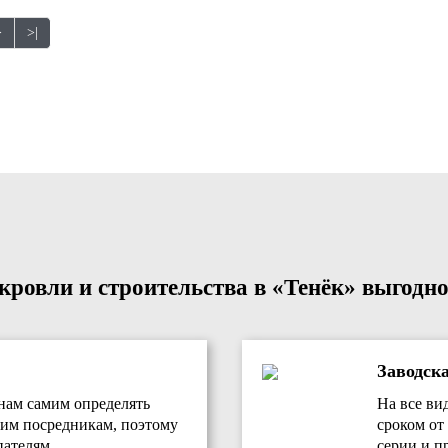
>
>|
ровли и строительства в «Тенёк» выгодно
Заводск
нам самим определять
На все ви
им посредникам, поэтому
сроком от 
ателям.
серии и п