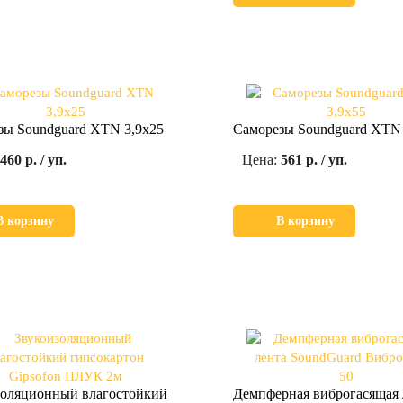
зы Soundguard XTN 3,9x25
Саморезы Soundguard XTN 
460 р. / уп.
Цена:
561 р. / уп.
В корзину
В корзину
золяционный влагостойкий
Демпферная виброгасящая 