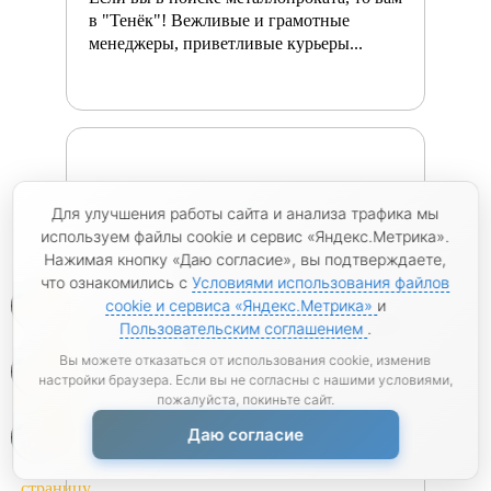
в "Тенёк"! Вежливые и грамотные
менеджеры, приветливые курьеры...
Для улучшения работы сайта и анализа трафика мы
используем файлы cookie и сервис «Яндекс.Метрика».
Нажимая кнопку «Даю согласие», вы подтверждаете,
Оксана, г. Феодосия
06.12.2023
что ознакомились с
Условиями использования файлов
0
cookie и сервиса «Яндекс.Метрика»
и
Заказывала арматуру в мотках диаметром
Пользовательским соглашением
.
12 мм. Доставили через 3 дня после
0
Вы можете отказаться от использования cookie, изменив
оформления заказа. Сотрудники...
настройки браузера. Если вы не согласны с нашими условиями,
пожалуйста, покиньте сайт.
0
Даю согласие