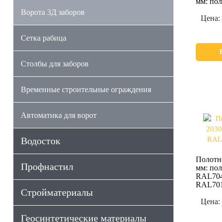
мм: по
Ворота 3Д заборов
Цена:
Сетка рабица
Столбы для заборов
Временные строительные ограждения
Автоматика для ворот
Водосток
Полотн
Профнастил
мм: по
RAL704
RAL701
Стройматериалы
Цена:
Геосинтетические материалы