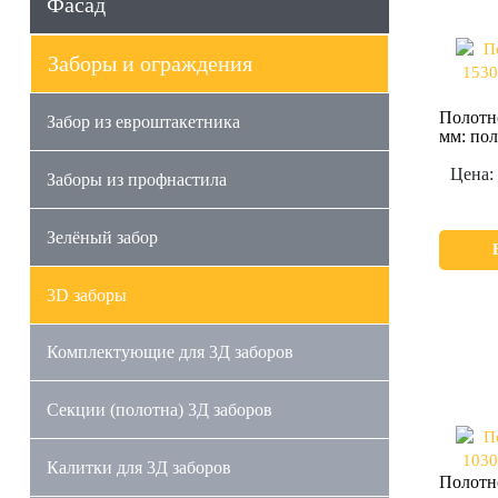
Фасад
Заборы и ограждения
Полотн
Забор из евроштакетника
мм: пол
Цена:
Заборы из профнастила
Зелёный забор
3D заборы
Комплектующие для 3Д заборов
Секции (полотна) 3Д заборов
Калитки для 3Д заборов
Полотн