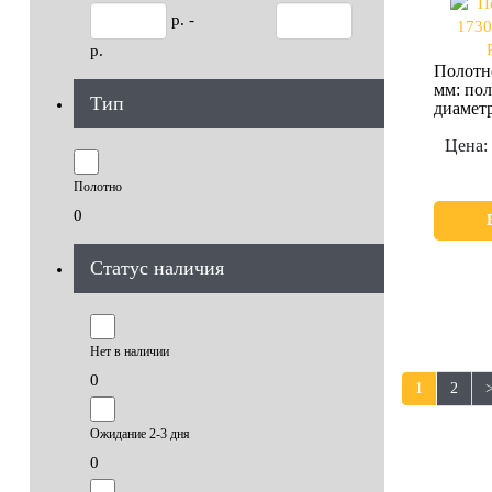
р. -
р.
Полотн
мм: пол
Тип
диамет
Цена:
Полотно
0
Статус наличия
Нет в наличии
0
1
2
Ожидание 2-3 дня
0