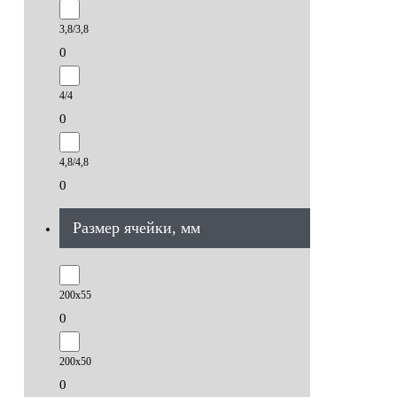
3,8/3,8
0
4/4
0
4,8/4,8
0
Размер ячейки, мм
200х55
0
200х50
0