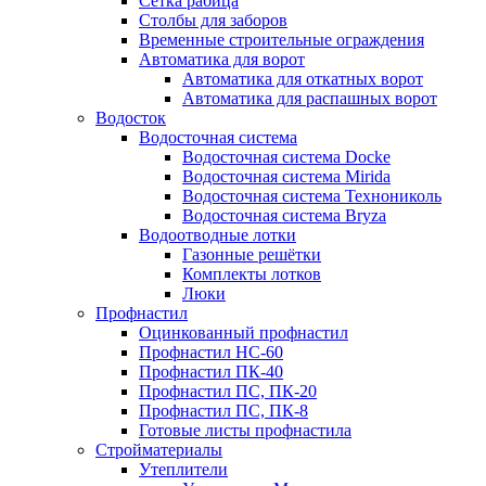
Сетка рабица
Столбы для заборов
Временные строительные ограждения
Автоматика для ворот
Автоматика для откатных ворот
Автоматика для распашных ворот
Водосток
Водосточная система
Водосточная система Docke
Водосточная система Mirida
Водосточная система Технониколь
Водосточная система Bryza
Водоотводные лотки
Газонные решётки
Комплекты лотков
Люки
Профнастил
Оцинкованный профнастил
Профнастил НС-60
Профнастил ПК-40
Профнастил ПС, ПК-20
Профнастил ПС, ПК-8
Готовые листы профнастила
Стройматериалы
Утеплители