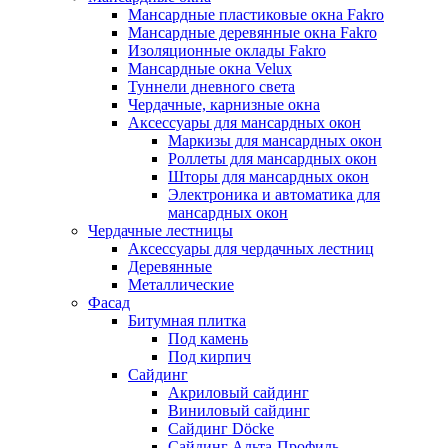
Мансардные пластиковые окна Fakro
Мансардные деревянные окна Fakro
Изоляционные оклады Fakro
Мансардные окна Velux
Туннели дневного света
Чердачные, карнизные окна
Аксессуары для мансардных окон
Маркизы для мансардных окон
Роллеты для мансардных окон
Шторы для мансардных окон
Электроника и автоматика для
мансардных окон
Чердачные лестницы
Аксессуары для чердачных лестниц
Деревянные
Металлические
Фасад
Битумная плитка
Под камень
Под кирпич
Сайдинг
Акриловый сайдинг
Виниловый сайдинг
Сайдинг Döcke
Сайдинг Альта-Профиль