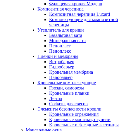
Фальцевая кровля Модерн
Композитная черепица
Композитная черепица Luxard
Комплектующие для композитной
черепицы
Утеплитель для крыши
Базальтовая вата
Минеральная вата
Пенопласт
Пеноплэкс
Плёнки и мембраны
Ветробарьер
Гидробарьер
Кровельная мембрана
Паробарьер
Кровельные комплектующие
Гвозди, саморезы
Кровельные планки
Ленты
Софиты для свесов
Элементы безопасности кровли
Кровельные ограждения
Кровельные мостики, ступени
Кровельные и фасадные лестницы
Мансардные окна