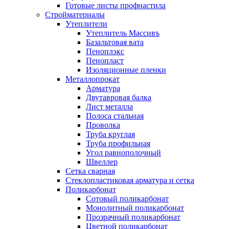
Готовые листы профнастила
Стройматериалы
Утеплители
Утеплитель Массивъ
Базальтовая вата
Пеноплэкс
Пенопласт
Изоляционные пленки
Металлопрокат
Арматура
Двутавровая балка
Лист металла
Полоса стальная
Проволка
Труба круглая
Труба профильная
Угол равнополочный
Швеллер
Сетка сварная
Стеклопластиковая арматура и сетка
Поликарбонат
Сотовый поликарбонат
Монолитный поликарбонат
Прозрачный поликарбонат
Цветной поликарбонат