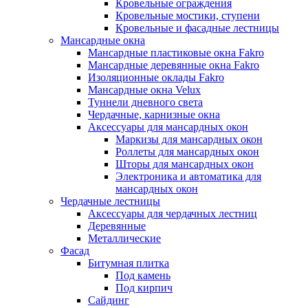
Кровельные ограждения
Кровельные мостики, ступени
Кровельные и фасадные лестницы
Мансардные окна
Мансардные пластиковые окна Fakro
Мансардные деревянные окна Fakro
Изоляционные оклады Fakro
Мансардные окна Velux
Туннели дневного света
Чердачные, карнизные окна
Аксессуары для мансардных окон
Маркизы для мансардных окон
Роллеты для мансардных окон
Шторы для мансардных окон
Электроника и автоматика для
мансардных окон
Чердачные лестницы
Аксессуары для чердачных лестниц
Деревянные
Металлические
Фасад
Битумная плитка
Под камень
Под кирпич
Сайдинг