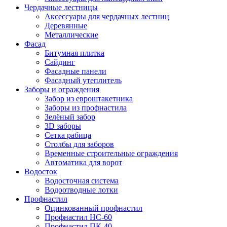
Чердачные лестницы
Аксессуары для чердачных лестниц
Деревянные
Металлические
Фасад
Битумная плитка
Сайдинг
Фасадные панели
Фасадный утеплитель
Заборы и ограждения
Забор из евроштакетника
Заборы из профнастила
Зелёный забор
3D заборы
Сетка рабица
Столбы для заборов
Временные строительные ограждения
Автоматика для ворот
Водосток
Водосточная система
Водоотводные лотки
Профнастил
Оцинкованный профнастил
Профнастил НС-60
Профнастил ПК-40