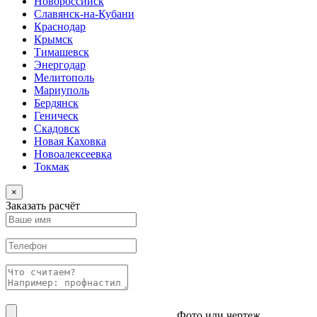
Новороссийск
Славянск-на-Кубани
Краснодар
Крымск
Тимашевск
Энергодар
Мелитополь
Мариуполь
Бердянск
Геническ
Скадовск
Новая Каховка
Новоалексеевка
Токмак
×
Заказать расчёт
Фото или чертеж