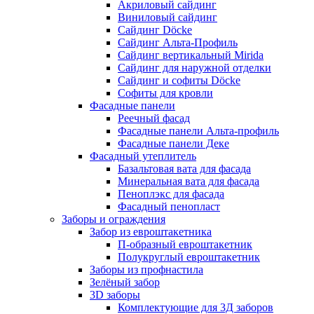
Акриловый сайдинг
Виниловый сайдинг
Сайдинг Döcke
Сайдинг Альта-Профиль
Сайдинг вертикальный Mirida
Сайдинг для наружной отделки
Сайдинг и софиты Döcke
Софиты для кровли
Фасадные панели
Реечный фасад
Фасадные панели Альта-профиль
Фасадные панели Деке
Фасадный утеплитель
Базальтовая вата для фасада
Минеральная вата для фасада
Пеноплэкс для фасада
Фасадный пенопласт
Заборы и ограждения
Забор из евроштакетника
П-образный евроштакетник
Полукруглый евроштакетник
Заборы из профнастила
Зелёный забор
3D заборы
Комплектующие для 3Д заборов