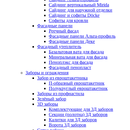
Сайдинг вертикальный Mirida
Сайдинг для наружной отделки
Сайдинг и софиты Döcke
Софиты для кровли
Фасадные панели
Реечный фасад
Фасадные панели Альта-профиль
Фасадные панели Деке
Фасадный утеплитель
Базальтовая вата для фасада
Минеральная вата для фасада
Пеноплэкс для фасада
Фасадный пенопласт
Заборы и ограждения
Забор из евроштакетника
П-образный евроштакетник
Полукруглый евроштакетник
Заборы из профнастила
Зелёный забор
3D заборы
Комплектующие для 3Д заборов
Секции (полотна) 3Д заборов
Калитки для 3Д заборов
Ворота 3Д заборов