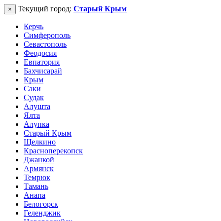
Текущий город:
Старый Крым
×
Керчь
Симферополь
Севастополь
Феодосия
Евпатория
Бахчисарай
Крым
Саки
Судак
Алушта
Ялта
Алупка
Старый Крым
Щелкино
Красноперекопск
Джанкой
Армянск
Темрюк
Тамань
Анапа
Белогорск
Геленджик