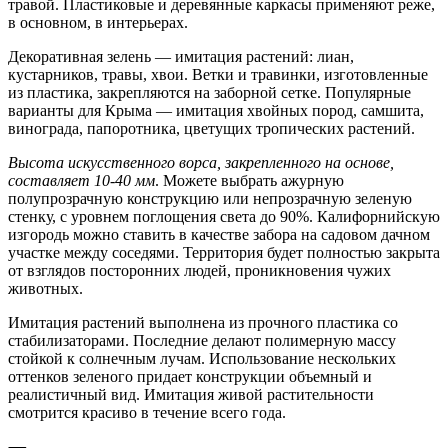
травой. Пластиковые и деревянные каркасы применяют реже,
в основном, в интерьерах.
Декоративная зелень — имитация растений: лиан,
кустарников, травы, хвои. Ветки и травинки, изготовленные
из пластика, закрепляются на заборной сетке. Популярные
варианты для Крыма — имитация хвойных пород, самшита,
винограда, папоротника, цветущих тропических растений.
Высота искусственного ворса, закрепленного на основе,
составляет 10-40 мм
. Можете выбрать ажурную
полупрозрачную конструкцию или непрозрачную зеленую
стенку, с уровнем поглощения света до 90%. Калифорнийскую
изгородь можно ставить в качестве забора на садовом дачном
участке между соседями. Территория будет полностью закрыта
от взглядов посторонних людей, проникновения чужих
животных.
Имитация растений выполнена из прочного пластика со
стабилизаторами. Последние делают полимерную массу
стойкой к солнечным лучам. Использование нескольких
оттенков зеленого придает конструкции объемный и
реалистичный вид. Имитация живой растительности
смотрится красиво в течение всего года.