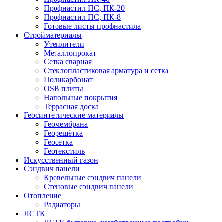
Профнастил ПС, ПК-20
Профнастил ПС, ПК-8
Готовые листы профнастила
Стройматериалы
Утеплители
Металлопрокат
Сетка сварная
Стеклопластиковая арматура и сетка
Поликарбонат
OSB плиты
Напольные покрытия
Террасная доска
Геосинтетические материалы
Геомембрана
Георешётка
Геосетка
Геотекстиль
Искусственный газон
Сэндвич панели
Кровельные сэндвич панели
Стеновые сэндвич панели
Отопление
Радиаторы
ЛСТК