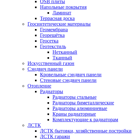
OSB плиты
Напольные покрытия
Ламинат
Террасная доска
Геосинтетические материалы
Геомембрана
Георешётка
Геосетка
Геотекстиль
Нетканный
Тканный
Искусственный газон
Сэндвич панели
Кровельные сэндвич панели
Стеновые сэндвич панели
Отопление
Радиаторы
Радиаторы стальные
Радиаторы биметаллические
Радиаторы алюминиевые
Краны радиаторные
Комплектующие к радиаторам
ЛСТК
ЛСТК бытовки, хозяйственные постройки
ЛСТК гаражи