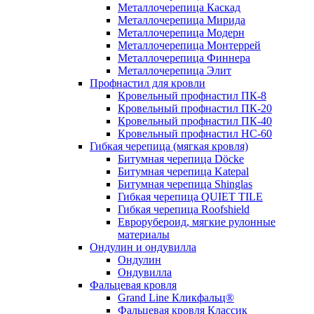
Металлочерепица Каскад
Металлочерепица Мирида
Металлочерепица Модерн
Металлочерепица Монтеррей
Металлочерепица Финнера
Металлочерепица Элит
Профнастил для кровли
Кровельный профнастил ПК-8
Кровельный профнастил ПК-20
Кровельный профнастил ПК-40
Кровельный профнастил НС-60
Гибкая черепица (мягкая кровля)
Битумная черепица Döcke
Битумная черепица Katepal
Битумная черепица Shinglas
Гибкая черепица QUIET TILE
Гибкая черепица Roofshield
Еврорубероид, мягкие рулонные
материалы
Ондулин и ондувилла
Ондулин
Ондувилла
Фальцевая кровля
Grand Line Кликфальц®
Фальцевая кровля Классик