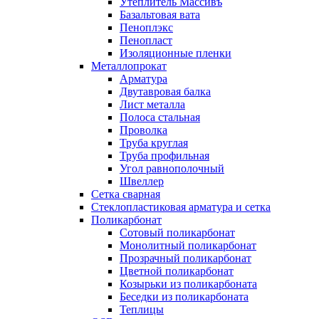
Утеплитель Массивъ
Базальтовая вата
Пеноплэкс
Пенопласт
Изоляционные пленки
Металлопрокат
Арматура
Двутавровая балка
Лист металла
Полоса стальная
Проволка
Труба круглая
Труба профильная
Угол равнополочный
Швеллер
Сетка сварная
Стеклопластиковая арматура и сетка
Поликарбонат
Сотовый поликарбонат
Монолитный поликарбонат
Прозрачный поликарбонат
Цветной поликарбонат
Козырьки из поликарбоната
Беседки из поликарбоната
Теплицы