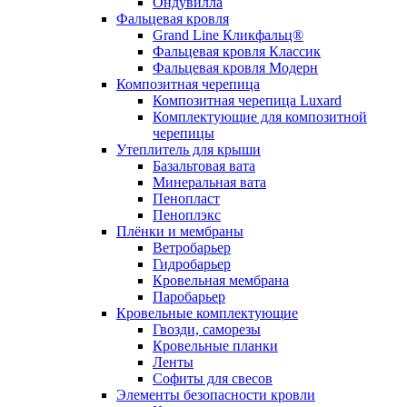
Ондувилла
Фальцевая кровля
Grand Line Кликфальц®
Фальцевая кровля Классик
Фальцевая кровля Модерн
Композитная черепица
Композитная черепица Luxard
Комплектующие для композитной
черепицы
Утеплитель для крыши
Базальтовая вата
Минеральная вата
Пенопласт
Пеноплэкс
Плёнки и мембраны
Ветробарьер
Гидробарьер
Кровельная мембрана
Паробарьер
Кровельные комплектующие
Гвозди, саморезы
Кровельные планки
Ленты
Софиты для свесов
Элементы безопасности кровли