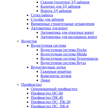
Секции (полотна) 3Д заборов
Калитки для 3Д заборов
Ворота 3Д заборов
Сетка рабица
Столбы для заборов
Временные строительные ограждения
Автоматика для ворот
Автоматика для откатных ворот
Автоматика для распашных ворот
Водосток
Водосточная система
Водосточная система Docke
Водосточная система Mirida
Водосточная система Технониколь
Водосточная система Bryza
Водоотводные лотки
Газонные решётки
Комплекты лотков
Люки
Профнастил
Оцинкованный профнастил
Профнастил НС-60
Профнастил ПК-40
Профнастил ПС, ПК-20
Профнастил ПС, ПК-8