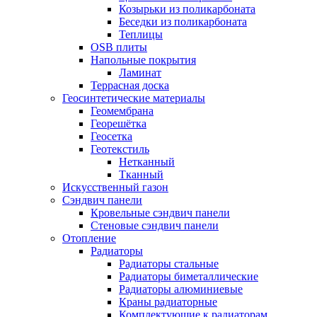
Козырьки из поликарбоната
Беседки из поликарбоната
Теплицы
OSB плиты
Напольные покрытия
Ламинат
Террасная доска
Геосинтетические материалы
Геомембрана
Георешётка
Геосетка
Геотекстиль
Нетканный
Тканный
Искусственный газон
Сэндвич панели
Кровельные сэндвич панели
Стеновые сэндвич панели
Отопление
Радиаторы
Радиаторы стальные
Радиаторы биметаллические
Радиаторы алюминиевые
Краны радиаторные
Комплектующие к радиаторам