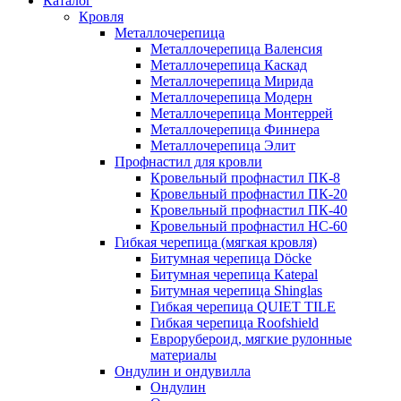
Каталог
Кровля
Металлочерепица
Металлочерепица Валенсия
Металлочерепица Каскад
Металлочерепица Мирида
Металлочерепица Модерн
Металлочерепица Монтеррей
Металлочерепица Финнера
Металлочерепица Элит
Профнастил для кровли
Кровельный профнастил ПК-8
Кровельный профнастил ПК-20
Кровельный профнастил ПК-40
Кровельный профнастил НС-60
Гибкая черепица (мягкая кровля)
Битумная черепица Döcke
Битумная черепица Katepal
Битумная черепица Shinglas
Гибкая черепица QUIET TILE
Гибкая черепица Roofshield
Еврорубероид, мягкие рулонные
материалы
Ондулин и ондувилла
Ондулин