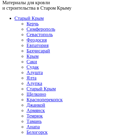
Материалы для кровли
и строительства в Старом Крыму
Старый Крым
Керчь
Симферополь
Севастополь
Феодосия
Евпатория
Бахчисарай
Крым
Саки
Судак
Алушта
Ялта
Алупка
Старый Крым
Щелкино
Красноперекопск
Джанкой
Армянск
Темрюк
Тамань
Анапа
Белогорск