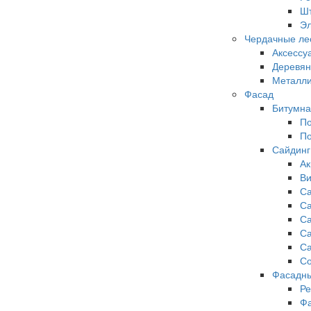
Шт
Эл
Чердачные ле
Аксессу
Деревя
Металли
Фасад
Битумна
По
По
Сайдинг
Ак
Ви
Са
Са
Са
Са
Са
Со
Фасадны
Ре
Фа