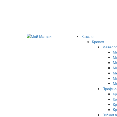
Каталог
Кровля
Металл
Ме
Ме
М
М
Ме
Ме
Ме
Профнас
Кр
Кр
Кр
Кр
Гибкая 