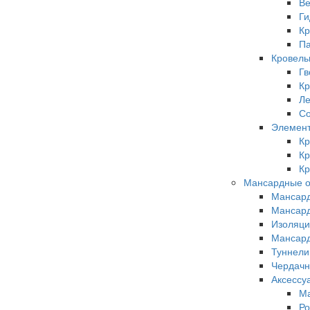
Ве
Ги
Кр
П
Кровель
Гв
Кр
Л
Со
Элемент
Кр
Кр
Кр
Мансардные о
Мансард
Мансард
Изоляци
Мансард
Туннели
Чердачн
Аксессу
Ма
Ро