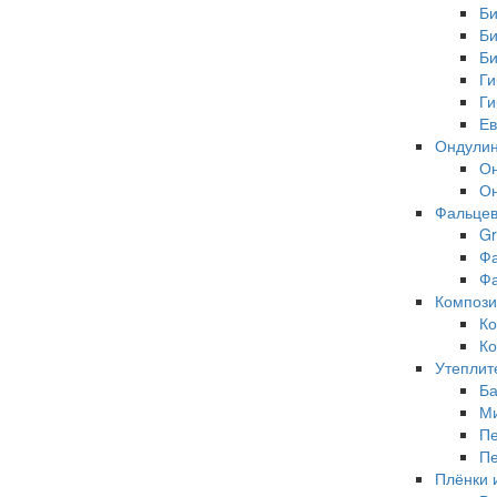
Би
Би
Би
Ги
Ги
Ев
Ондулин
О
О
Фальцев
Gr
Фа
Фа
Компози
Ко
Ко
Утеплит
Ба
Ми
Пе
Пе
Плёнки 