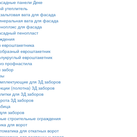
садные панели Деке
й утеплитель
зальтовая вата для фасада
неральная вата для фасада
ноплэкс для фасада
садный пенопласт
аждения
з евроштакетника
образный евроштакетник
лукруглый евроштакетник
из профнастила
 забор
ры
мплектующие для 3Д заборов
кции (полотна) 3Д заборов
литки для 3Д заборов
рота 3Д заборов
абица
для заборов
ые строительные ограждения
ика для ворот
томатика для откатных ворот
томатика для распашных ворот