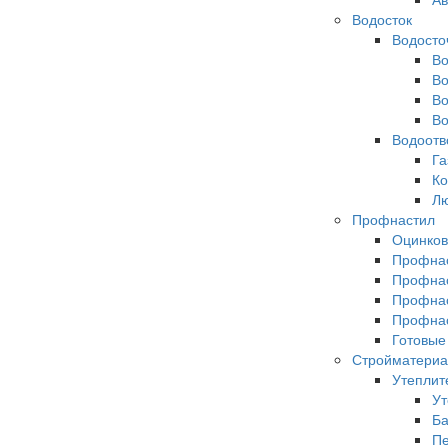
Водосток
Водосто
Во
Во
Во
Во
Водоотв
Га
Ко
Л
Профнастил
Оцинков
Профнас
Профнас
Профнас
Профнас
Готовые
Стройматери
Утеплит
Ут
Ба
Пе