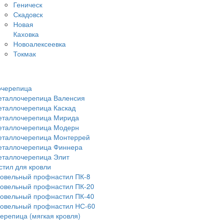
Геническ
Скадовск
Новая
Каховка
Новоалексеевка
Токмак
очерепица
таллочерепица Валенсия
таллочерепица Каскад
еталлочерепица Мирида
еталлочерепица Модерн
таллочерепица Монтеррей
таллочерепица Финнера
таллочерепица Элит
тил для кровли
овельный профнастил ПК-8
овельный профнастил ПК-20
овельный профнастил ПК-40
овельный профнастил НС-60
черепица (мягкая кровля)