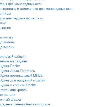
оры для мансардных окон
ектроника и автоматика для мансардных окон
стницы
ары для чердачных лестниц
нные
ческие
я плитка
д камень
д кирпич
риловый сайдинг
ниловый сайдинг
йдинг Döcke
йдинг Альта-Профиль
йдинг вертикальный Mirida
йдинг для наружной отделки
йдинг и софиты Döcke
фиты для кровли
е панели
ечный фасад
садные панели Альта-профиль