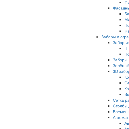
Фа
Фасадны
Ба
Ми
Пе
Фа
Заборы и огр
Забор и
П-
По
Заборы 
Зелёный
3D забо
Ко
Се
Ка
Во
Сетка р
Столбы 
Временн
Автомат
Ав
Ав