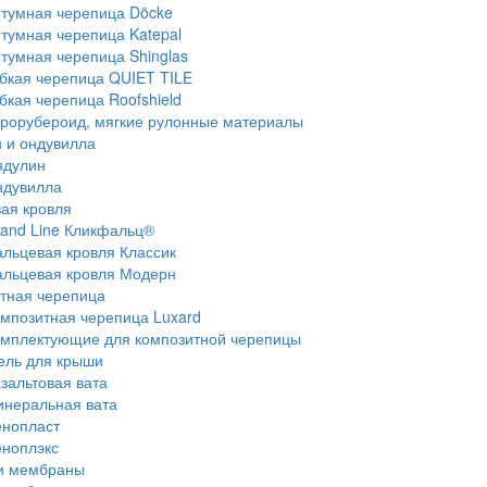
тумная черепица Döcke
тумная черепица Katepal
тумная черепица Shinglas
бкая черепица QUIET TILE
бкая черепица Roofshield
рорубероид, мягкие рулонные материалы
 и ондувилла
ндулин
ндувилла
ая кровля
and Line Кликфальц®
льцевая кровля Классик
льцевая кровля Модерн
тная черепица
мпозитная черепица Luxard
мплектующие для композитной черепицы
ель для крыши
зальтовая вата
неральная вата
нопласт
ноплэкс
и мембраны