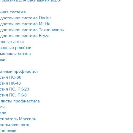
чная система
досточная система Docke
досточная система Mirida
досточная система Технониколь
досточная система Bryza
одные лотки
зонные решётки
мплекты лотков
юки
анный профнастил
тил НС-60
тил ПК-40
тил ПС, ПК-20
тил ПС, ПК-8
 листы профнастила
алы
ели
еплитель Массивъ
зальтовая вата
ноплэкс