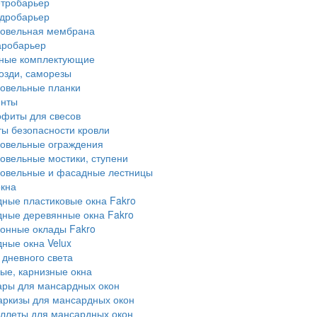
тробарьер
дробарьер
овельная мембрана
аробарьер
ные комплектующие
озди, саморезы
овельные планки
енты
фиты для свесов
ы безопасности кровли
овельные ограждения
овельные мостики, ступени
овельные и фасадные лестницы
кна
ные пластиковые окна Fakro
ные деревянные окна Fakro
онные оклады Fakro
ные окна Velux
 дневного света
ые, карнизные окна
ары для мансардных окон
ркизы для мансардных окон
ллеты для мансардных окон