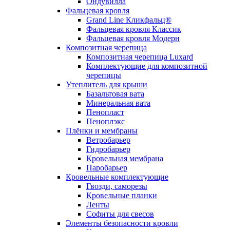
Ондувилла
Фальцевая кровля
Grand Line Кликфальц®
Фальцевая кровля Классик
Фальцевая кровля Модерн
Композитная черепица
Композитная черепица Luxard
Комплектующие для композитной
черепицы
Утеплитель для крыши
Базальтовая вата
Минеральная вата
Пенопласт
Пеноплэкс
Плёнки и мембраны
Ветробарьер
Гидробарьер
Кровельная мембрана
Паробарьер
Кровельные комплектующие
Гвозди, саморезы
Кровельные планки
Ленты
Софиты для свесов
Элементы безопасности кровли