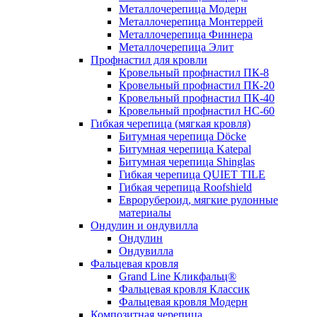
Металлочерепица Модерн
Металлочерепица Монтеррей
Металлочерепица Финнера
Металлочерепица Элит
Профнастил для кровли
Кровельный профнастил ПК-8
Кровельный профнастил ПК-20
Кровельный профнастил ПК-40
Кровельный профнастил НС-60
Гибкая черепица (мягкая кровля)
Битумная черепица Döcke
Битумная черепица Katepal
Битумная черепица Shinglas
Гибкая черепица QUIET TILE
Гибкая черепица Roofshield
Еврорубероид, мягкие рулонные
материалы
Ондулин и ондувилла
Ондулин
Ондувилла
Фальцевая кровля
Grand Line Кликфальц®
Фальцевая кровля Классик
Фальцевая кровля Модерн
Композитная черепица