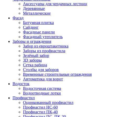
Аксессуары для чердачных лестниц
Деревянные
Металлические
Фасад
Битумная плитка
Сайдинг
Фасадные панели
Фасадный утеплитель
Заборы и ограждения
Забор из евроштакетника
Заборы из профнастила
Зелёный забор
3D заборы
Сетка рабица
Столбы для заборов
Временные строительные ограждения
Автоматика для ворот
Водосток
Водосточная система
Водоотводные лотки
Профнастил
Оцинкованный профнастил
Профнастил НС-60
Профнастил ПК-40
Профнастил ПС, ПК-20