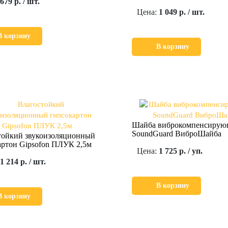
679 р. / шт.
Цена:
1 049 р. / шт.
В корзину
В корзину
Шайба виброкомпенсирую
SoundGuard ВиброШайба
тойкий звукоизоляционный
артон Gipsofon ПЛУК 2,5м
Цена:
1 725 р. / уп.
1 214 р. / шт.
В корзину
В корзину