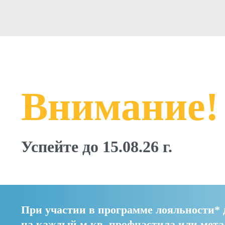
Внимание!
Успейте до 15.08.26 г.
При участии в программе лояльности* 
на каждый м.кв. профнастила или мет