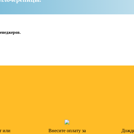
енеджеров.
т или
Внесите оплату за
Дожди