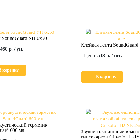
 SoundGuard УН 6х50
Клейкая лента SoundGuard 
460 р. / уп.
Цена:
518 р. / шт.
В корзину
В корзину
кустический герметик
uard 600 мл
Звукоизоляционный влаго
гипсокартон Gipsofon ПЛ