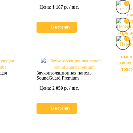
0
Цена:
1 187 р. / шт.
0
В корзину
0
щая
Звукоизоляционная панель
SoundGuard Premium
Цена:
2 059 р. / шт.
В корзину