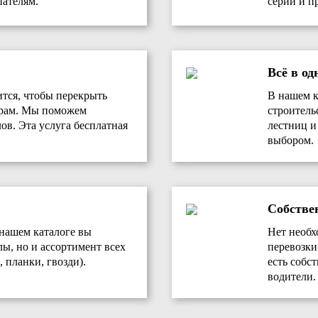
ателям.
серии и п
Всё в од
ится, чтобы перекрыть
В нашем к
ерам. Мы поможем
строитель
ов. Эта услуга бесплатная
лестниц и
выбором.
Собстве
 нашем каталоге вы
Нет необх
лы, но и ассортимент всех
перевозки
 планки, гвозди).
есть собс
водители.