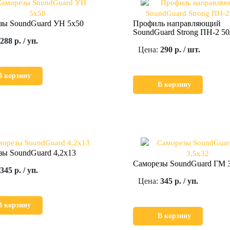
зы SoundGuard УН 5х50
Профиль направляющий
SoundGuard Strong ПН-2 50
288 р. / уп.
Цена:
290 р. / шт.
В корзину
В корзину
зы SoundGuard 4,2х13
Саморезы SoundGuard ГМ 3
345 р. / уп.
Цена:
345 р. / уп.
В корзину
В корзину