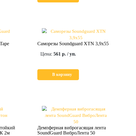
Tape
Саморезы Soundguard XTN 3,9x55
Цена:
561 р. / уп.
В корзину
стойкий
Демпферная виброгасящая лента
УК 2м
SoundGuard ВиброЛента 50