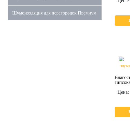
Цена:
Шумоизоляция для перегородок Премиум
Влагос
гипсок
Цена: