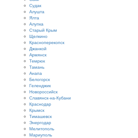
Судак
Алушта
Ялта
Алупка
Старый Крым
Щелкино
Красноперекопск
Джанкой
Армянск
Темрюк
Тамань
Анапа
Белогорск
Геленджик
Новороссийск
Славянск-на-Кубани
Краснодар
Крымск
Тимашевск
Энергодар
Мелитополь
Мариуполь