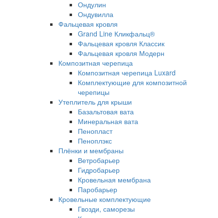
Ондулин
Ондувилла
Фальцевая кровля
Grand Line Кликфальц®
Фальцевая кровля Классик
Фальцевая кровля Модерн
Композитная черепица
Композитная черепица Luxard
Комплектующие для композитной
черепицы
Утеплитель для крыши
Базальтовая вата
Минеральная вата
Пенопласт
Пеноплэкс
Плёнки и мембраны
Ветробарьер
Гидробарьер
Кровельная мембрана
Паробарьер
Кровельные комплектующие
Гвозди, саморезы